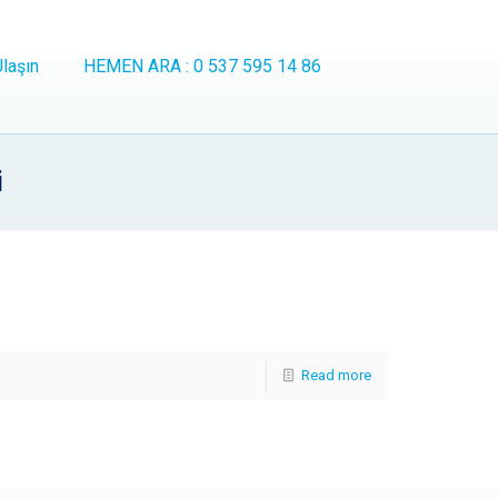
laşın
HEMEN ARA : 0 537 595 14 86
i
Read more