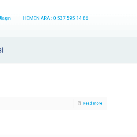
laşın
HEMEN ARA : 0 537 595 14 86
si
Read more